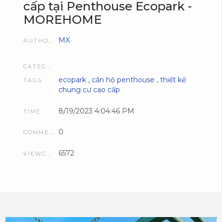
cấp tại Penthouse Ecopark -
MOREHOME
MX
AUTHOR
CATEGORIES
ecopark
,
căn hộ penthouse
,
thiết kế
TAGS
chung cư cao cấp
8/19/2023 4:04:46 PM
TIME
0
COMMENTS
6572
VIEWCOUNT